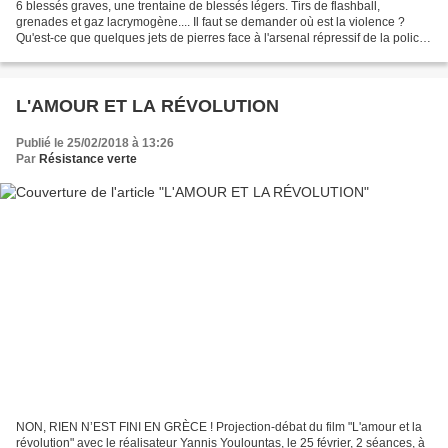
6 blessés graves, une trentaine de blessés légers. Tirs de flashball,
grenades et gaz lacrymogène.... Il faut se demander où est la violence ?
Qu'est-ce que quelques jets de pierres face à l'arsenal répressif de la police
qui mutile, blesse et peut parfois...
L'AMOUR ET LA RÉVOLUTION
Publié le 25/02/2018 à 13:26
Par
Résistance verte
NON, RIEN N’EST FINI EN GRÈCE ! Projection-débat du film "L'amour et la
révolution" avec le réalisateur Yannis Youlountas, le 25 février, 2 séances, à