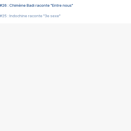
#26 : Chimène Badi raconte "Entre nous"
#25 : Indochine raconte "3e sexe"
#24 : Zaho raconte "C'est chelou"
#23 : Patrick Bruel raconte "Au café des délices"
#22 : Kyo raconte "Le chemin"
#21 : Nolwenn Leroy raconte "Cassé"
#20 : Patrick Hernandez raconte "Born to be alive"
#19 : Lorie raconte "Près de moi"
#18 : Michael Jones raconte "A nos actes manqués" (avec Jean-Jacque
#17 : Khaled raconte "Aïcha"
#16 : Corneille raconte "Parce qu'on vient de loin"
#15 : Indochine raconte "L'aventurier"