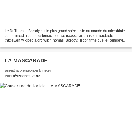
Le Dr Thomas Borody est le plus grand spécialiste au monde du microbiote
et de l’intestin et de l’estomac. Tout se paasserait dans le microbiote
(https://en.wikipedia.org/wiki/Thomas_Borody). Il confirme que le Remdevisir
est dangereux et inutile, que...
LA MASCARADE
Publié le 23/09/2020 à 10:41
Par
Résistance verte