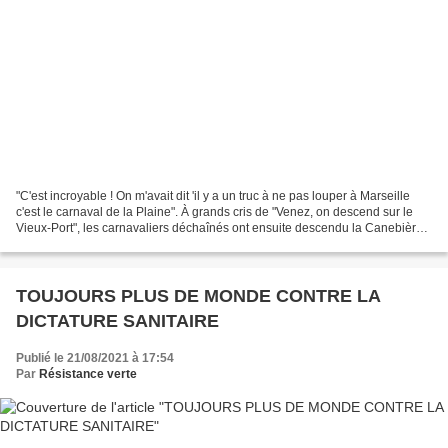
"C'est incroyable ! On m'avait dit 'il y a un truc à ne pas louper à Marseille
c'est le carnaval de la Plaine". À grands cris de "Venez, on descend sur le
Vieux-Port", les carnavaliers déchaînés ont ensuite descendu la Canebière
sous le regard parfois...
TOUJOURS PLUS DE MONDE CONTRE LA
DICTATURE SANITAIRE
Publié le 21/08/2021 à 17:54
Par
Résistance verte