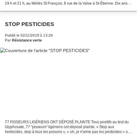
19 h et 21 h, au Méliès St François, 8 rue de la Valse à St-Étienne. Dix ans
après les premières émeutes,...
STOP PESTICIDES
Publié le 02/11/2019 à 13:20
Par
Résistance verte
77 PISSEURS LIGÉRIENS ONT DÉPOSÉ PLAINTE Tous positifs au test du
Glyphosate, 77 "pisseurs" ligériens ont déposé plainte. « Stop aux
herbicides, stop à tous les poisons », « oh, je n'aime pas les pesticides » ou
encore « J'ai des pesticides dans les urines...