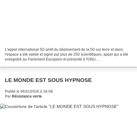
L'appel international 5G arrêt du déploiement de la 5G sur terre et dans
l'espace a été validé et signé par plus de 250 scientifiques, appel qui a été
enregistré au Parlement Européen et présenté à l'ONU.
https://www.5gspaceappeal.org/the-appeal Plus...
LE MONDE EST SOUS HYPNOSE
Publié le 06/11/2020 à 16:08
Par
Résistance verte