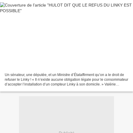
Un sénateur, une députée, et un Ministre d’Étataffirment qu’on a le droit de
refuser le Linky ! « Il n’existe aucune obligation légale pour le consommateur
d’accepter l’installation d’un compteur Linky à son domicile. » Valérie
Rabault Députée http://www.stop-linky.fr/stoplinky/images/pdf/2017-62-
valerie-rabault.pdf...