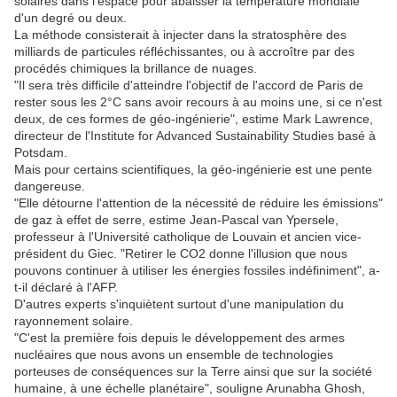
solaires dans l'espace pour abaisser la température mondiale
d'un degré ou deux.
La méthode consisterait à injecter dans la stratosphère des
milliards de particules réfléchissantes, ou à accroître par des
procédés chimiques la brillance de nuages.
"Il sera très difficile d'atteindre l'objectif de l'accord de Paris de
rester sous les 2°C sans avoir recours à au moins une, si ce n'est
deux, de ces formes de géo-ingénierie", estime Mark Lawrence,
directeur de l'Institute for Advanced Sustainability Studies basé à
Potsdam.
Mais pour certains scientifiques, la géo-ingénierie est une pente
dangereuse.
"Elle détourne l'attention de la nécessité de réduire les émissions"
de gaz à effet de serre, estime Jean-Pascal van Ypersele,
professeur à l'Université catholique de Louvain et ancien vice-
président du Giec. "Retirer le CO2 donne l'illusion que nous
pouvons continuer à utiliser les énergies fossiles indéfiniment", a-
t-il déclaré à l'AFP.
D'autres experts s'inquiètent surtout d'une manipulation du
rayonnement solaire.
"C'est la première fois depuis le développement des armes
nucléaires que nous avons un ensemble de technologies
porteuses de conséquences sur la Terre ainsi que sur la société
humaine, à une échelle planétaire", souligne Arunabha Ghosh,