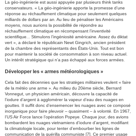
La géo-ingénierie est aussi appuyée par plusieurs think tanks
conservateurs. « La géo-ingénierie apporte la promesse d’une
réponse au réchauffement climatique pour seulement quelques
milliards de dollars par an. Au lieu de pénaliser les Américains
moyens, nous aurions la possibilité de répondre au
réchauffement climatique en récompensant l’inventivité
scientifique... Stimulons l’ingéniosité américaine. Assez du diktat
vert », a déclaré le républicain Newt Gingrich, ancien président
de la chambre des représentants des États-Unis. Tout est bon
pour maintenir la société de consommation à son niveau actuel.
Un intérêt stratégique qui n’a pas échappé aux forces armées.
Développer les « armes météorologiques »
Cela fait des décennies que les stratèges militaires veulent « faire
de la météo une arme ». Au milieu du 20ème siècle, Bernard
Vonnegut, un physicien américain, découvre la capacité de
l’iodure d’argent à agglomérer la vapeur d’eau des nuages en
gouttes. II suffit donc d’ensemencer les nuages avec ce composé
inorganique pour faire pleuvoir – quasiment – à volonté. En 1967,
l’US Air Force lance l’opération Popeye. Chaque jour, des avions
bombardent les nuages vietnamiens d’iodure d’argent, modifiant
la climatologie locale, pour tenter d’embourber les lignes de
communication de la guérilla communiste [7]. Ce premier usage