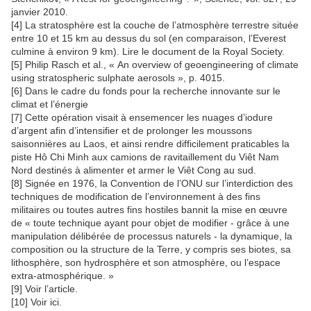
janvier 2010.
[4] La stratosphère est la couche de l’atmosphère terrestre située
entre 10 et 15 km au dessus du sol (en comparaison, l’Everest
culmine à environ 9 km). Lire le document de la Royal Society.
[5] Philip Rasch et al., « An overview of geoengineering of climate
using stratospheric sulphate aerosols », p. 4015.
[6] Dans le cadre du fonds pour la recherche innovante sur le
climat et l’énergie
[7] Cette opération visait à ensemencer les nuages d’iodure
d’argent afin d’intensifier et de prolonger les moussons
saisonnières au Laos, et ainsi rendre difficilement praticables la
piste Hô Chi Minh aux camions de ravitaillement du Viêt Nam
Nord destinés à alimenter et armer le Viêt Cong au sud.
[8] Signée en 1976, la Convention de l’ONU sur l’interdiction des
techniques de modification de l’environnement à des fins
militaires ou toutes autres fins hostiles bannit la mise en œuvre
de « toute technique ayant pour objet de modifier - grâce à une
manipulation délibérée de processus naturels - la dynamique, la
composition ou la structure de la Terre, y compris ses biotes, sa
lithosphère, son hydrosphère et son atmosphère, ou l’espace
extra-atmosphérique. »
[9] Voir l’article.
[10] Voir ici.