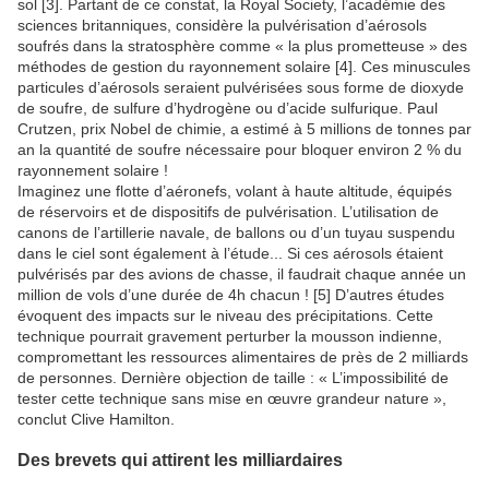
sol [3]. Partant de ce constat, la Royal Society, l’académie des
sciences britanniques, considère la pulvérisation d’aérosols
soufrés dans la stratosphère comme « la plus prometteuse » des
méthodes de gestion du rayonnement solaire [4]. Ces minuscules
particules d’aérosols seraient pulvérisées sous forme de dioxyde
de soufre, de sulfure d’hydrogène ou d’acide sulfurique. Paul
Crutzen, prix Nobel de chimie, a estimé à 5 millions de tonnes par
an la quantité de soufre nécessaire pour bloquer environ 2 % du
rayonnement solaire !
Imaginez une flotte d’aéronefs, volant à haute altitude, équipés
de réservoirs et de dispositifs de pulvérisation. L’utilisation de
canons de l’artillerie navale, de ballons ou d’un tuyau suspendu
dans le ciel sont également à l’étude... Si ces aérosols étaient
pulvérisés par des avions de chasse, il faudrait chaque année un
million de vols d’une durée de 4h chacun ! [5] D’autres études
évoquent des impacts sur le niveau des précipitations. Cette
technique pourrait gravement perturber la mousson indienne,
compromettant les ressources alimentaires de près de 2 milliards
de personnes. Dernière objection de taille : « L’impossibilité de
tester cette technique sans mise en œuvre grandeur nature »,
conclut Clive Hamilton.
Des brevets qui attirent les milliardaires