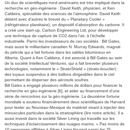
Un duo de scientifiques nord-américains est très impliqué dans la
recherche en géo-ingénierie : David Keith, physicien, et Ken
Caldeira, spécialiste des sciences de l’atmosphère. David Keith
détient avec d’autres le brevet du « Planetary Cooler »
(réfrigérateur planétaire), un dispositif d’absorption du carbone. Il
a créé une start-up, Carbon Engineering Ltd, pour développer
une technique de capture de CO2 dans l’air, à l’échelle
industrielle. Parmi les investisseurs de ces sociétés : Bill Gates,
mais aussi le milliardaire canadien N. Murray Edwards, magnat
du pétrole qui a fait fortune dans les sables bitumineux en
Alberta. Quant à Ken Caldeira, il est associé à Bill Gates au sein
de la société Intellectual Ventures, qui a fait breveter plusieurs
technologies, notamment le « StratoShield » (strato-bouclier) :
des tuyaux suspendus à des ballons dirigeables dans le ciel
permettant de disperser des aérosols soufrés.
Bill Gates a engagé plusieurs millions de dollars pour financer la
recherche en géo-ingénierie [6], et aider au financement d’une
série de rencontres sur la géo-ingénierie. La deuxième fortune
mondiale a soutenu financièrement deux scientifiques de Harvard
pour tester au Nouveau-Mexique du matériel visant à injecter des
minuscules particules dans la stratosphère (lire notre article). Il a
aussi investi dans la société Silver Lining qui travaille sur les
techniques d’éclaircissement des nuages marins. « Pas moins de
10 personnes affiliées à Silver Lining figurent parmi les 25