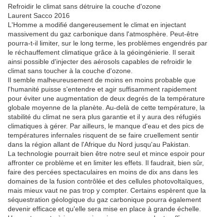
Refroidir le climat sans détruire la couche d'ozone
Laurent Sacco 2016
L'Homme a modifié dangereusement le climat en injectant
massivement du gaz carbonique dans l'atmosphère. Peut-être
pourra-t-il limiter, sur le long terme, les problèmes engendrés par
le réchauffement climatique grâce à la géoingénierie. Il serait
ainsi possible d'injecter des aérosols capables de refroidir le
climat sans toucher à la couche d'ozone.
Il semble malheureusement de moins en moins probable que
l'humanité puisse s'entendre et agir suffisamment rapidement
pour éviter une augmentation de deux degrés de la température
globale moyenne de la planète. Au-delà de cette température, la
stabilité du climat ne sera plus garantie et il y aura des réfugiés
climatiques à gérer. Par ailleurs, le manque d'eau et des pics de
températures infernales risquent de se faire cruellement sentir
dans la région allant de l'Afrique du Nord jusqu'au Pakistan.
La technologie pourrait bien être notre seul et mince espoir pour
affronter ce problème et en limiter les effets. Il faudrait, bien sûr,
faire des percées spectaculaires en moins de dix ans dans les
domaines de la fusion contrôlée et des cellules photovoltaïques,
mais mieux vaut ne pas trop y compter. Certains espèrent que la
séquestration géologique du gaz carbonique pourra également
devenir efficace et qu'elle sera mise en place à grande échelle.