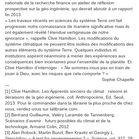
nationale de la recherche finance un atelier de réflexion
prospective sur la géo-ingénierie, qui devrait aboutir à un rapport
fin 2013.
« Les travaux récents en sciences du système Terre ont fait
progresser notre connaissance de manière significative mais ils
ont également révélé l’étendue vertigineuse de notre
ignorance », rappelle Clive Hamilton. Les modifications du
système climatique ne peuvent être isolées des modifications des
autres éléments du système Terre. Quelques individus et
institutions aspirent néanmoins à mener des expériences aux
conséquences bien incertaines pour l’ensemble de la planète. Et
Clive Hamilton d’interroger : « Ne sommes-nous pas en train de
jouer à Dieu, avec les risques que cela comporte ? »
Sophie Chapelle
—
[1] Clive Hamilton, Les Apprentis sorciers du climat : raisons et
déraisons de la géo-ingénierie, coll. Anthropocène, Ed. Seuil,
2013. Pour le commander dans la librairie la plus proche de chez
vous, rendez-vous sur lalibrairie.com.
[2] Bertrand Guillaume, Valéry Laramée de Tannenberg,
Scénarios d’avenir : futurs possibles du climat et de la
technologie, Armand Colin, 2012.
[3] Alan Robock, Martin Bunzl, Ben Kravitz et Georgiy L.
Stenchikov, « A test for geoengineering ? », Science, vol. 327, 29