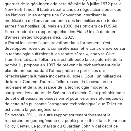
guerrier de la géo-ingénierie sera dévoilé le 3 juillet 1972 par le
New York Times. Il faudra quatre ans de négociations pour que
les Nations Unies adopte une Convention interdisant la
modification de l’environnement à des fins militaires ou toutes
autres fins hostiles [8]. Mais en 1996, des officiers de l’US Air
Force rendent un rapport appelant les États-Unis à de doter
d’armes météorologiques d’ici… 2025.
« Parmi les scientifiques travaillant dans l’armement s’est
développée l’idée que la compréhension et le contrôle exercé sur
la technologie suffiraient à les rendre sûres », analyse Clive
Hamilton. Edward Teller, à qui est attribuée la co-paternité de la
bombe H, propose en 1997 de prévenir le réchauffement de la
planète en bombardant l’atmosphère de particules qui
réfléchiraient la lumière incidente du soleil. Coût : un milliard de
dollars. « Comme d’autres, Teller ressent la fascination du
nucléaire et de la puissance de la technologie moderne,
soulignent les auteurs de Scénarios d’avenir. C’est probablement
de cet enthousiasme obsessionnel pour les armes atomiques et
de cette très puissante "arrogance technologique" que Teller en
est venu à la géo-ingénierie ».
En octobre 2011, un autre rapport soutenant fortement la
recherche en géo-ingénierie est publié par le think tank Bipartisan
Policy Center. Le journaliste du Guardian John Vidal décrit ce