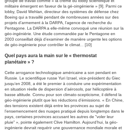
groupe de travail comme « la crème du lobby scientifique et
militaire émergent en faveur de la gé-oingénierie » [9]. Parmi ce
lobby, David Wehlan, directeur des systèmes de défense chez
Boeing qui a travaillé pendant de nombreuses années sur des
projets d’armement à la DARPA, l’agence de recherche du
Pentagone. La DARPA a elle-même convoqué une réunion sur la
géo-ingéniérie. Une étude commandée par le Pentagone en
2003 conseillait déjà d’examiner de manière urgente les options
de géo-ingénierie pour contrôler le climat... [10]
Quel pays aura la main sur le « thermostat
planétaire » ?
Cette arrogance technologique américaine a son pendant en
Russie. Le scientifique russe Yuri Izrael, vice-président du Giec
jusqu’en 2008, a été le premier à conduire une expérimentation
en situation réelle de dispersion d’aérosols, par hélicoptère à
basse altitude. Connu pour son climato-scepticisme, il défend la
géo-ingénierie plutôt que les réductions d’émissions. « En Chine,
des tensions existent déjà entre les provinces au sujet de
l’ensemencement des nuages pratiqué depuis longtemps dans le
pays, certaines provinces accusant les autres de "voler leur
pluie" », pointe également Clive Hamilton. Aujourd’hui, la géo-
ingénierie devrait requérir une gouvernance mondiale morale et