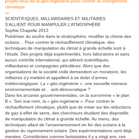
projets-fous-de-la-geo-ingenierie-pour-contrer-le-changement-
climatique
—
SCIENTIFIQUES, MILLIARDAIRES ET MILITAIRES
S’ALLIENT POUR MANIPULER L’ATMOSPHÈRE
Sophie Chapelle 2013
Pulvériser du soufre dans la stratosphère, modifier la chimie des
océans… Pour contrer le réchauffement climatique, des
techniques de manipulation du climat à grande échelle sont à
l’étude. Des projets déjà expérimentés, hors laboratoire et sans
aucun contrôle international, qui attirent scientifiques,
milliardaires et compagnies pétrolières. Alors que des
organisations de la société civile demandent un moratoire, les
militaires s’y mettent et appellent à se doter d’armes
météorologiques. La « géo-ingénierie », une nouvelle menace
environnementale et… anti-démocratique ?
Dans les arcanes gouvernementales, on la surnomme « le plan
B ». Son vrai nom, la « géo-ingénierie ». Pour contrer le
réchauffement climatique, plutôt que de miser sur les réductions
de gaz à effet de serre, des chercheurs étudient des dispositifs
de manipulation du climat à grande échelle. Au menu, des
techniques allant de l’ensemencement en fer des océans à la
gestion du rayonnement solaire. Des expérimentations sont déjà
menées. Considérées comme fantaisistes il y a vingt ans, ces