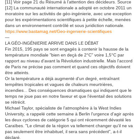
[11] Voir page 21 du Résumé à l’attention des décideurs. Source
[12] La communauté internationale a adopté en octobre 2011 un
moratoire sur les activités de géo-ingénierie, avec une exception
pour les expérimentations scientifiques à petite échelle, menées
dans un environnement contrôlé et sous juridiction nationale.
https://www.bastamag.net/Geo-ingenierie-scientifiques
—
LA GÉO-INGÉNIERIE ARRIVE DANS LE DÉBAT
Fin 2015, 195 pays se sont engagés à contenir la hausse de la
température mondiale "bien en deçà de 2°C" voire 1,5°C par
rapport au niveau d'avant la Révolution industrielle. Mais l'accord
de Paris ne précise pas comment et quand ces objectifs doivent
être atteints.
Or la température a déjà augmenté d'un degré, entraînant
tempêtes tropicales et vagues de chaleurs meurtrières,
incendies... Des conséquences dramatiques qui indiquent que le
temps ne joue pas en notre faveur et que l'éventail des solutions
se rétrécit.
Michael Taylor, spécialiste de l'atmosphère à la West Indies
University, a rappelé cette semaine à Berlin l'urgence d'agir après
les deux cyclones de catégorie 5 qui ont récemment dévasté les
Caraïbes. "Le climat de la région va tellement changer qu'il ne va
pas seulement être inhabituel, il sera sans précédent", a-t-il
déclaré.