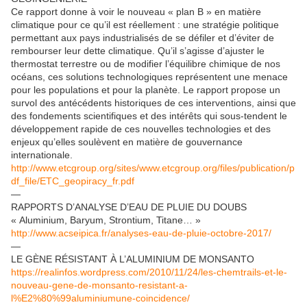
Ce rapport donne à voir le nouveau « plan B » en matière
climatique pour ce qu’il est réellement : une stratégie politique
permettant aux pays industrialisés de se défiler et d’éviter de
rembourser leur dette climatique. Qu’il s’agisse d’ajuster le
thermostat terrestre ou de modifier l’équilibre chimique de nos
océans, ces solutions technologiques représentent une menace
pour les populations et pour la planète. Le rapport propose un
survol des antécédents historiques de ces interventions, ainsi que
des fondements scientifiques et des intérêts qui sous-tendent le
développement rapide de ces nouvelles technologies et des
enjeux qu’elles soulèvent en matière de gouvernance
internationale.
http://www.etcgroup.org/sites/www.etcgroup.org/files/publication/p
df_file/ETC_geopiracy_fr.pdf
—
RAPPORTS D’ANALYSE D’EAU DE PLUIE DU DOUBS
« Aluminium, Baryum, Strontium, Titane… »
http://www.acseipica.fr/analyses-eau-de-pluie-octobre-2017/
—
LE GÈNE RÉSISTANT À L’ALUMINIUM DE MONSANTO
https://realinfos.wordpress.com/2010/11/24/les-chemtrails-et-le-
nouveau-gene-de-monsanto-resistant-a-
l%E2%80%99aluminiumune-coincidence/