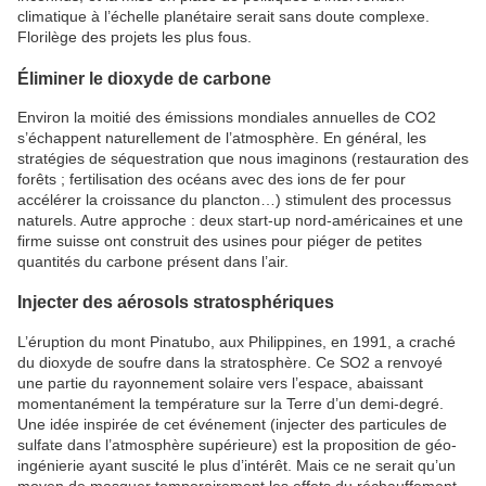
climatique à l’échelle planétaire serait sans doute complexe.
Florilège des projets les plus fous.
Éliminer le dioxyde de carbone
Environ la moitié des émissions mondiales annuelles de CO2
s’échappent naturellement de l’atmosphère. En général, les
stratégies de séquestration que nous imaginons (restauration des
forêts ; fertilisation des océans avec des ions de fer pour
accélérer la croissance du plancton…) stimulent des processus
naturels. Autre approche : deux start-up nord-américaines et une
firme suisse ont construit des usines pour piéger de petites
quantités du carbone présent dans l’air.
Injecter des aérosols stratosphériques
L’éruption du mont Pinatubo, aux Philippines, en 1991, a craché
du dioxyde de soufre dans la stratosphère. Ce SO2 a renvoyé
une partie du rayonnement solaire vers l’espace, abaissant
momentanément la température sur la Terre d’un demi-degré.
Une idée inspirée de cet événement (injecter des particules de
sulfate dans l’atmosphère supérieure) est la proposition de géo-
ingénierie ayant suscité le plus d’intérêt. Mais ce ne serait qu’un
moyen de masquer temporairement les effets du réchauffement