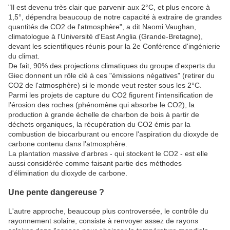
"Il est devenu très clair que parvenir aux 2°C, et plus encore à
1,5°, dépendra beaucoup de notre capacité à extraire de grandes
quantités de CO2 de l'atmosphère", a dit Naomi Vaughan,
climatologue à l'Université d'East Anglia (Grande-Bretagne),
devant les scientifiques réunis pour la 2e Conférence d'ingénierie
du climat.
De fait, 90% des projections climatiques du groupe d'experts du
Giec donnent un rôle clé à ces "émissions négatives" (retirer du
CO2 de l'atmosphère) si le monde veut rester sous les 2°C.
Parmi les projets de capture du CO2 figurent l'intensification de
l'érosion des roches (phénomène qui absorbe le CO2), la
production à grande échelle de charbon de bois à partir de
déchets organiques, la récupération du CO2 émis par la
combustion de biocarburant ou encore l'aspiration du dioxyde de
carbone contenu dans l'atmosphère.
La plantation massive d'arbres - qui stockent le CO2 - est elle
aussi considérée comme faisant partie des méthodes
d'élimination du dioxyde de carbone.
Une pente dangereuse ?
L'autre approche, beaucoup plus controversée, le contrôle du
rayonnement solaire, consiste à renvoyer assez de rayons