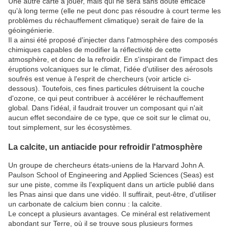
Une autre carte à jouer, mais qui ne sera sans doute efficace
qu'à long terme (elle ne peut donc pas résoudre à court terme les
problèmes du réchauffement climatique) serait de faire de la
géoingénierie.
Il a ainsi été proposé d'injecter dans l'atmosphère des composés
chimiques capables de modifier la réflectivité de cette
atmosphère, et donc de la refroidir. En s'inspirant de l'impact des
éruptions volcaniques sur le climat, l'idée d'utiliser des aérosols
soufrés est venue à l'esprit de chercheurs (voir article ci-
dessous). Toutefois, ces fines particules détruisent la couche
d'ozone, ce qui peut contribuer à accélérer le réchauffement
global. Dans l'idéal, il faudrait trouver un composant qui n'ait
aucun effet secondaire de ce type, que ce soit sur le climat ou,
tout simplement, sur les écosystèmes.
La calcite, un antiacide pour refroidir l'atmosphère
Un groupe de chercheurs états-uniens de la Harvard John A.
Paulson School of Engineering and Applied Sciences (Seas) est
sur une piste, comme ils l'expliquent dans un article publié dans
les Pnas ainsi que dans une vidéo. Il suffirait, peut-être, d'utiliser
un carbonate de calcium bien connu : la calcite.
Le concept a plusieurs avantages. Ce minéral est relativement
abondant sur Terre, où il se trouve sous plusieurs formes