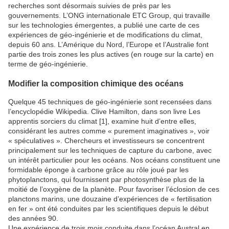
recherches sont désormais suivies de près par les
gouvernements. L’ONG internationale ETC Group, qui travaille
sur les technologies émergentes, a publié une carte de ces
expériences de géo-ingénierie et de modifications du climat,
depuis 60 ans. L’Amérique du Nord, l’Europe et l’Australie font
partie des trois zones les plus actives (en rouge sur la carte) en
terme de géo-ingénierie.
Modifier la composition chimique des océans
Quelque 45 techniques de géo-ingénierie sont recensées dans
l’encyclopédie Wikipedia. Clive Hamilton, dans son livre Les
apprentis sorciers du climat [1], examine huit d’entre elles,
considérant les autres comme « purement imaginatives », voir
« spéculatives ». Chercheurs et investisseurs se concentrent
principalement sur les techniques de capture du carbone, avec
un intérêt particulier pour les océans. Nos océans constituent une
formidable éponge à carbone grâce au rôle joué par les
phytoplanctons, qui fournissent par photosynthèse plus de la
moitié de l’oxygène de la planète. Pour favoriser l’éclosion de ces
planctons marins, une douzaine d’expériences de « fertilisation
en fer » ont été conduites par les scientifiques depuis le début
des années 90.
Une expérience de trois mois conduite dans l’océan Austral en