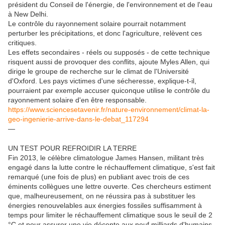
président du Conseil de l'énergie, de l'environnement et de l'eau
à New Delhi.
Le contrôle du rayonnement solaire pourrait notamment
perturber les précipitations, et donc l'agriculture, relèvent ces
critiques.
Les effets secondaires - réels ou supposés - de cette technique
risquent aussi de provoquer des conflits, ajoute Myles Allen, qui
dirige le groupe de recherche sur le climat de l'Université
d'Oxford. Les pays victimes d'une sécheresse, explique-t-il,
pourraient par exemple accuser quiconque utilise le contrôle du
rayonnement solaire d'en être responsable.
https://www.sciencesetavenir.fr/nature-environnement/climat-la-
geo-ingenierie-arrive-dans-le-debat_117294
—
UN TEST POUR REFROIDIR LA TERRE
Fin 2013, le célèbre climatologue James Hansen, militant très
engagé dans la lutte contre le réchauffement climatique, s'est fait
remarqué (une fois de plus) en publiant avec trois de ces
éminents collègues une lettre ouverte. Ces chercheurs estiment
que, malheureusement, on ne réussira pas à substituer les
énergies renouvelables aux énergies fossiles suffisamment à
temps pour limiter le réchauffement climatique sous le seuil de 2
°C et pour assurer une vie décente aux neuf milliards d'humains