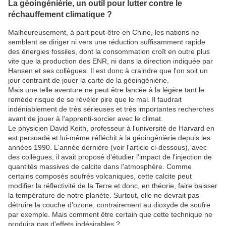
La géoingénièrie, un outil pour lutter contre le
réchauffement climatique ?
Malheureusement, à part peut-être en Chine, les nations ne
semblent se diriger ni vers une réduction suffisamment rapide
des énergies fossiles, dont la consommation croît en outre plus
vite que la production des ENR, ni dans la direction indiquée par
Hansen et ses collègues. Il est donc à craindre que l'on soit un
jour contraint de jouer la carte de la géoingénièrie.
Mais une telle aventure ne peut être lancée à la légère tant le
remède risque de se révéler pire que le mal. Il faudrait
indéniablement de très sérieuses et très importantes recherches
avant de jouer à l'apprenti-sorcier avec le climat.
Le physicien David Keith, professeur à l'université de Harvard en
est persuadé et lui-même réfléchit à la géoingénièrie depuis les
années 1990. L'année dernière (voir l'article ci-dessous), avec
des collègues, il avait proposé d'étudier l'impact de l'injection de
quantités massives de calcite dans l'atmosphère. Comme
certains composés soufrés volcaniques, cette calcite peut
modifier la réflectivité de la Terre et donc, en théorie, faire baisser
la température de notre planète. Surtout, elle ne devrait pas
détruire la couche d’ozone, contrairement au dioxyde de soufre
par exemple. Mais comment être certain que cette technique ne
produira pas d'effets indésirables ?