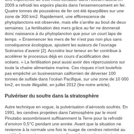
2009 a refroidi les espoirs placés dans l’ensemencement en fer.
Quatre tonnes de poussières de fer ont été éparpillées sur une
zone de 300 km2. Rapidement, une efflorescence de
phytoplanctons est observée, mais elle s’arrête au bout de deux
semaines. La fertilisation des mers grâce au fer ne donnerait
donc naissance à du phytoplancton que pour un court laps de
temps. « Ensemencer les mers de fer n’est pas non plus sans
conséquence écologique, ajoutent les auteurs de l’ouvrage
Scénarios d’avenir [2]. Accroitre leur teneur en fer contribue à
accélérer le processus déjà en cours d’acidification des
océans. » La fertilisation peut aussi avoir des répercussions sur
toute la chaine alimentaire marine. Ces risques n’ont toutefois
pas empêché un businessman californien de déverser 100
tonnes de sulfate dans l’océan Pacifique, sur une zone de 10 000
km2, en toute illégalité, en juillet 2012 (lire notre article).
Pulvériser du soufre dans la stratosphère
Autre technique en vogue, la pulvérisation d’aérosols soufrés. En
1991, les cendres projetées dans l’atmosphère par le mont
Pinutabo assombrissent suffisamment la Terre pour la refroidir
d’environ 0,5°C pendant une année. Avant que la situation ne
revienne à la normale une fois le nuage de cendres retombé au