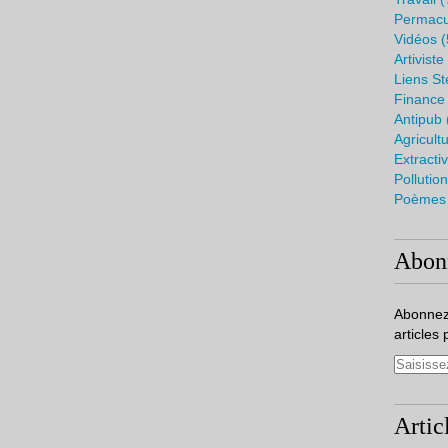
Permacu
Vidéos
(
Artiviste
Liens S
Finance
Antipub
Agricult
Extracti
Pollutio
Poèmes
Abon
Abonnez
articles 
Artic