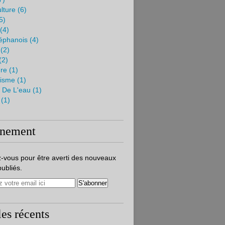
lture
(6)
5)
(4)
téphanois
(4)
(2)
(2)
ure
(1)
visme
(1)
n De L'eau
(1)
(1)
nement
-vous pour être averti des nouveaux
publiés.
les récents