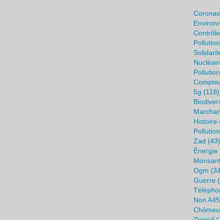
Coronav
Environ
Contrôl
Pollutio
Solidarit
Nucléair
Pollutio
Compte
5g
(118)
Biodiver
Marchan
Histoire
Pollution
Zad
(43
Énergie
Monsan
Ogm
(34
Guerre
(
Télépho
Non A45
Chômeu
Travail
(