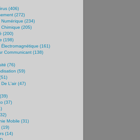
irus
(406)
nement
(272)
e Numérique
(234)
n Chimique
(205)
é
(200)
e
(198)
n Électromagnétique
(161)
ur Communicant
(138)
sité
(76)
disation
(59)
(51)
 De L'air
(47)
)
(39)
to
(37)
)
32)
nie Mobile
(31)
(19)
rs
(14)
7)