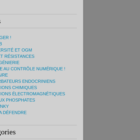
s
GER !
B
ERSITÉ ET OGM
ET RÉSISTANCES
GÉNIERIE
E AU CONTRÔLE NUMÉRIQUE !
IRE
BATEURS ENDOCRINIENS
IONS CHIMIQUES
TIONS ÉLECTROMAGNÉTIQUES
UX PHOSPHATES
INKY
A DÉFENDRE
ories