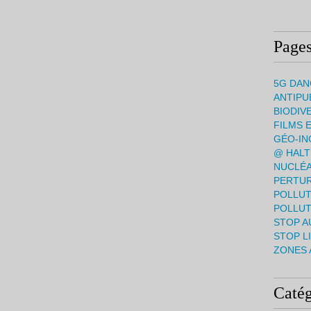
Page
5G DAN
ANTIPU
BIODIV
FILMS 
GÉO-IN
@ HALT
NUCLÉA
PERTUR
POLLUT
POLLU
STOP A
STOP L
ZONES 
Catég