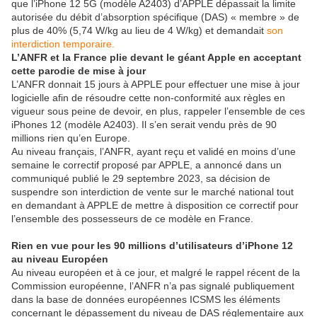
que l’iPhone 12 5G (modèle A2403) d’APPLE dépassait la limite
autorisée du débit d’absorption spécifique (DAS) « membre » de
plus de 40% (5,74 W/kg au lieu de 4 W/kg) et demandait
son
interdiction temporaire.
L’ANFR et la France plie devant le géant Apple en acceptant
cette parodie de mise à jour
L’ANFR donnait 15 jours à APPLE pour effectuer une mise à jour
logicielle afin de résoudre cette non-conformité aux règles en
vigueur sous peine de devoir, en plus, rappeler l’ensemble de ces
iPhones 12 (modèle A2403). Il s’en serait vendu près de 90
millions rien qu’en Europe.
Au niveau français, l’ANFR, ayant reçu et validé en moins d’une
semaine le correctif proposé par APPLE, a annoncé dans un
communiqué publié le 29 septembre 2023, sa décision de
suspendre son interdiction de vente sur le marché national tout
en demandant à APPLE de mettre à disposition ce correctif pour
l’ensemble des possesseurs de ce modèle en France.
Rien en vue pour les 90 millions d’utilisateurs d’iPhone 12
au niveau Européen
Au niveau européen et à ce jour, et malgré le rappel récent de la
Commission européenne, l’ANFR n’a pas signalé publiquement
dans la base de données européennes ICSMS les éléments
concernant le dépassement du niveau de DAS réglementaire aux