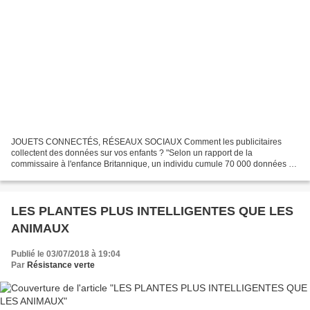
JOUETS CONNECTÉS, RÉSEAUX SOCIAUX Comment les publicitaires
collectent des données sur vos enfants ? "Selon un rapport de la
commissaire à l'enfance Britannique, un individu cumule 70 000 données à
son sujet sur le Web, avant même sa majorité."
https://www.bfmtv.com/tech/jouets-connectes-reseaux-sociaux-comment-les-
publicitaires-collectent-des-donnees-sur-vos-enfants-1583769.html...
LES PLANTES PLUS INTELLIGENTES QUE LES
ANIMAUX
Publié le 03/07/2018 à 19:04
Par
Résistance verte