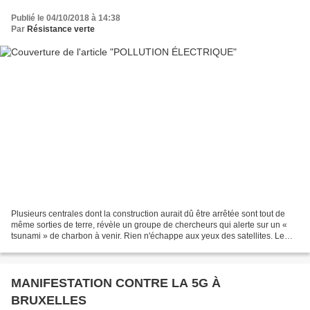
Publié le 04/10/2018 à 14:38
Par
Résistance verte
Plusieurs centrales dont la construction aurait dû être arrêtée sont tout de
même sorties de terre, révèle un groupe de chercheurs qui alerte sur un «
tsunami » de charbon à venir. Rien n'échappe aux yeux des satellites. Le
groupe de recherche CoalSwarn...
MANIFESTATION CONTRE LA 5G À
BRUXELLES