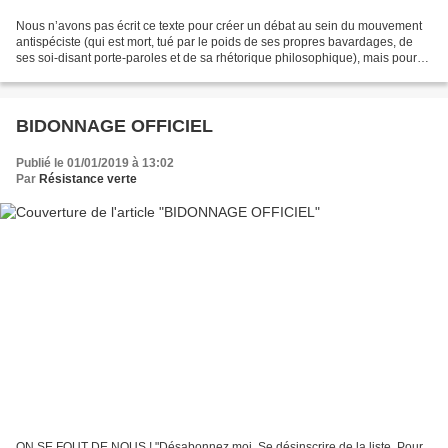
Nous n’avons pas écrit ce texte pour créer un débat au sein du mouvement
antispéciste (qui est mort, tué par le poids de ses propres bavardages, de
ses soi-disant porte-paroles et de sa rhétorique philosophique), mais pour
souligner le fait qu’il y a...
BIDONNAGE OFFICIEL
Publié le 01/01/2019 à 13:02
Par
Résistance verte
ON SE FOUT DE NOUS ! "Désabonnez moi. Se désinscrire de la liste. Pour