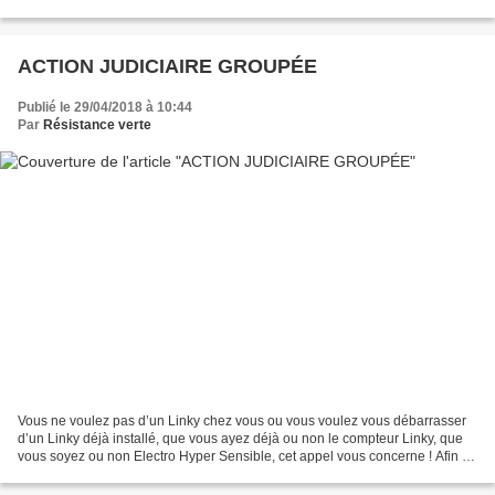
couvre-feu ne répond à aucune...
ACTION JUDICIAIRE GROUPÉE
Publié le 29/04/2018 à 10:44
Par
Résistance verte
Vous ne voulez pas d’un Linky chez vous ou vous voulez vous débarrasser
d’un Linky déjà installé, que vous ayez déjà ou non le compteur Linky, que
vous soyez ou non Electro Hyper Sensible, cet appel vous concerne ! Afin de
faire respecter le droit de...