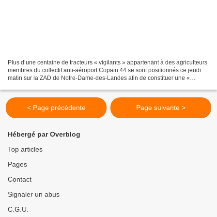
Plus d’une centaine de tracteurs « vigilants » appartenant à des agriculteurs
membres du collectif anti-aéroport Copain 44 se sont positionnés ce jeudi
matin sur la ZAD de Notre-Dame-des-Landes afin de constituer une «
barrière aux forces de l’ordre »...
< Page précédente
Page suivante >
Hébergé par Overblog
Top articles
Pages
Contact
Signaler un abus
C.G.U.