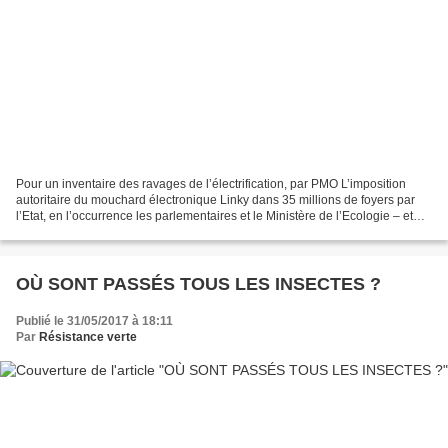
Pour un inventaire des ravages de l’électrification, par PMO L’imposition
autoritaire du mouchard électronique Linky dans 35 millions de foyers par
l’Etat, en l’occurrence les parlementaires et le Ministère de l’Ecologie – et
par Enedis (ex-ERDF, ex-EDF),...
OÙ SONT PASSÉS TOUS LES INSECTES ?
Publié le 31/05/2017 à 18:11
Par
Résistance verte