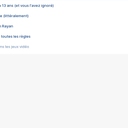
 a 13 ans (et vous l'avez ignoré)
e (littéralement)
im Rayan
 toutes les règles
s les jeux vidéo
us choquant de Rockstar ? - Le scandale BULLY
e plus moche de Steam
du RÊVE tourne au CAUCHEMAR
pendant 8 heures
it… à tort
umiliés par un jeu vidéo
ire - Final Fantasy 8