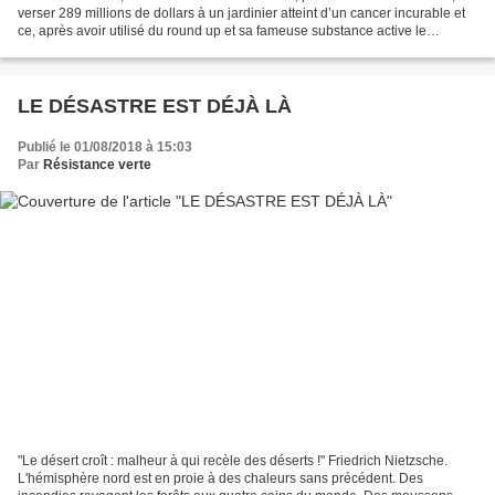
verser 289 millions de dollars à un jardinier atteint d’un cancer incurable et
ce, après avoir utilisé du round up et sa fameuse substance active le
glyphosate. Cette condamnation...
LE DÉSASTRE EST DÉJÀ LÀ
Publié le 01/08/2018 à 15:03
Par
Résistance verte
"Le désert croît : malheur à qui recèle des déserts !" Friedrich Nietzsche.
L'hémisphère nord est en proie à des chaleurs sans précédent. Des