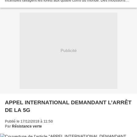
incendies ravagent les forêts aux quatre coins du monde. Des moussons
tropicales provoquent des inondations....
Publicité
APPEL INTERNATIONAL DEMANDANT L’ARRÊT
DE LA 5G
Publié le 17/12/2018 à 11:50
Par
Résistance verte