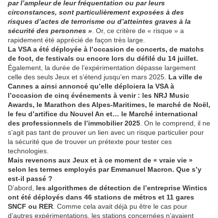
par l’ampleur de leur fréquentation ou par leurs
circonstances, sont particulièrement exposées à des
risques d’actes de terrorisme ou d’atteintes graves à la
sécurité des personnes »
. Or, ce critère de « risque » a
rapidement été apprécié de façon très large.
La VSA a été déployée à l’occasion de concerts, de matchs
de foot, de festivals ou encore lors du défilé du 14 juillet.
Également, la durée de l’expérimentation dépasse largement
celle des seuls Jeux et s’étend jusqu’en mars 2025.
La ville de
Cannes a ainsi annoncé qu’elle déploiera la VSA à
l’occasion de cinq événements à venir : les NRJ Music
Awards, le Marathon des Alpes-Maritimes, le marché de Noël,
le feu d’artifice du Nouvel An et… le Marché international
des professionnels de l’immobilier 2025
. On le comprend, il ne
s’agit pas tant de prouver un lien avec un risque particulier pour
la sécurité que de trouver un prétexte pour tester ces
technologies.
Mais revenons aux Jeux et à ce moment de « vraie vie »
selon les termes employés par Emmanuel Macron. Que s’y
est-il passé ?
D’abord,
les algorithmes de détection de l’entreprise Wintics
ont été déployés dans 46 stations de métros et 11 gares
SNCF ou RER
. Comme cela avait déjà pu être le cas pour
d’autres expérimentations, les stations concernées n’avaient