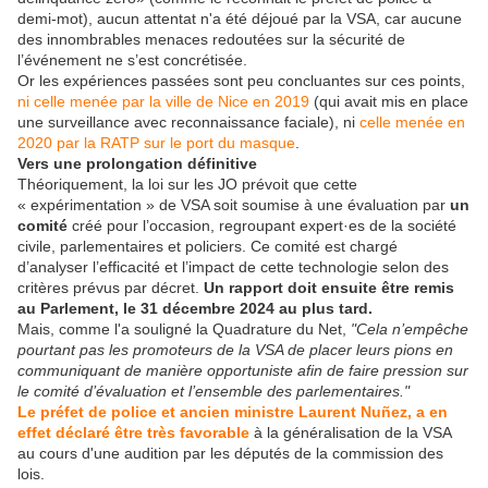
demi-mot), aucun attentat n'a été déjoué par la VSA, car aucune
des innombrables menaces redoutées sur la sécurité de
l’événement ne s’est concrétisée.
Or les expériences passées sont peu concluantes sur ces points,
ni celle menée par la ville de Nice en 2019
(qui avait mis en place
une surveillance avec reconnaissance faciale), ni
celle menée en
2020 par la RATP sur le port du masque
.
Vers une prolongation définitive
Théoriquement, la loi sur les JO prévoit que cette
« expérimentation » de VSA soit soumise à une évaluation par
un
comité
créé pour l’occasion, regroupant expert·es de la société
civile, parlementaires et policiers. Ce comité est chargé
d’analyser l’efficacité et l’impact de cette technologie selon des
critères prévus par décret.
Un rapport doit ensuite être remis
au Parlement, le 31 décembre 2024 au plus tard.
Mais, comme l'a souligné la Quadrature du Net,
"Cela n’empêche
pourtant pas les promoteurs de la VSA de placer leurs pions en
communiquant de manière opportuniste afin de faire pression sur
le comité d’évaluation et l’ensemble des parlementaires."
Le préfet de police et ancien ministre Laurent Nuñez, a en
effet déclaré être très favorable
à la généralisation de la VSA
au cours d'une audition par les députés de la commission des
lois.