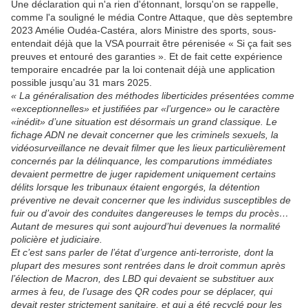
Une déclaration qui n'a rien d'étonnant, lorsqu'on se rappelle,
comme l'a souligné le média Contre Attaque, que dès septembre
2023 Amélie Oudéa-Castéra, alors Ministre des sports, sous-
entendait déjà que la VSA pourrait être pérenisée « Si ça fait ses
preuves et entouré des garanties ». Et de fait cette expérience
temporaire encadrée par la loi contenait déjà une application
possible jusqu’au 31 mars 2025.
« La généralisation des méthodes liberticides présentées comme
«exceptionnelles» et justifiées par «l’urgence» ou le caractère
«inédit» d’une situation est désormais un grand classique. Le
fichage ADN ne devait concerner que les criminels sexuels, la
vidéosurveillance ne devait filmer que les lieux particulièrement
concernés par la délinquance, les comparutions immédiates
devaient permettre de juger rapidement uniquement certains
délits lorsque les tribunaux étaient engorgés, la détention
préventive ne devait concerner que les individus susceptibles de
fuir ou d’avoir des conduites dangereuses le temps du procès…
Autant de mesures qui sont aujourd’hui devenues la normalité
policière et judiciaire.
Et c’est sans parler de l’état d’urgence anti-terroriste, dont la
plupart des mesures sont rentrées dans le droit commun après
l’élection de Macron, des LBD qui devaient se substituer aux
armes à feu, de l’usage des QR codes pour se déplacer, qui
devait rester strictement sanitaire, et qui a été recyclé pour les