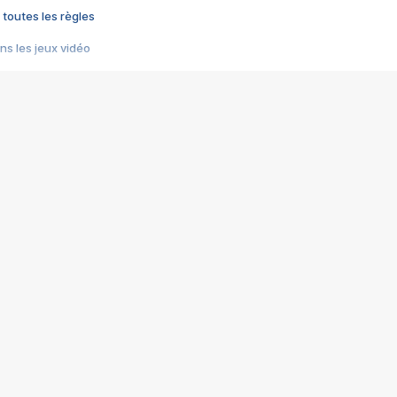
 toutes les règles
s les jeux vidéo
us choquant de Rockstar ? - Le scandale BULLY
e plus moche de Steam
du RÊVE tourne au CAUCHEMAR
pendant 8 heures
it… à tort
umiliés par un jeu vidéo
ire - Final Fantasy 8
ti un empire - Age of Empires
story DOFUS
tard, il crée l'un des pires jeux de tous les temps, MindsEye.