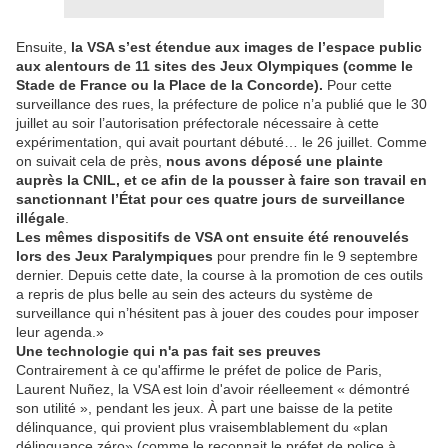
Ensuite,
la VSA s’est étendue aux images de l’espace public
aux alentours de 11 sites des Jeux Olympiques (comme le
Stade de France ou la Place de la Concorde).
Pour cette
surveillance des rues, la préfecture de police n’a publié que le 30
juillet au soir l’autorisation préfectorale nécessaire à cette
expérimentation, qui avait pourtant débuté… le 26 juillet. Comme
on suivait cela de près,
nous avons déposé une plainte
auprès la CNIL, et ce afin de la pousser à faire son travail en
sanctionnant l’État pour ces quatre jours de surveillance
illégale
.
Les mêmes dispositifs de VSA ont ensuite été renouvelés
lors des Jeux Paralympiques
pour prendre fin le 9 septembre
dernier. Depuis cette date, la course à la promotion de ces outils
a repris de plus belle au sein des acteurs du système de
surveillance qui n’hésitent pas à jouer des coudes pour imposer
leur agenda.»
Une technologie qui n'a pas fait ses preuves
Contrairement à ce qu'affirme le préfet de police de Paris,
Laurent Nuñez, la VSA est loin d'avoir réelleement « démontré
son utilité », pendant les jeux. À part une baisse de la petite
délinquance, qui provient plus vraisemblablement du «plan
délinquance zéro» (comme le reconnait le préfet de police à