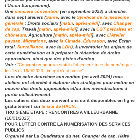
l’Union Européenne).
Une
première convention
(en septembre 2023) a cherché,
dans sept ateliers (
Santé
, avec le
Syndicat de la médecine
générale
; Droits sociaux [
matin
,
après-midi
], avec
Changer
de cap
, Travail [
matin
,
après-midi
], avec la
CGT précaires et
chômeurs
, Agriculture [
matin
,
après-midi
], avec
L’Atelier
paysan
,
Migrations
, avec
la Cimade
,
Éducation
, avec Écran
total,
Surveillance
, avec la
LDH
), à inventorier les enjeux de
cette numérisation et à préparer la rédaction de droits
opposables, ainsi que des pistes d'action.
Voir :
"Convention pour un statut d’objecteur·trice du numérique
les 15 et 16/9/2023 : ce qui s'est passé"
Lors de cette deuxième convention (en avril 2024)
trois
ateliers ont cherché à élaborer des stratégies pour mettre en
oeuvre des droits opposables et/ou des revendications à
porter collectivement
.
Les cahiers des deux conventions sont disponibles en ligne
gratuitement sur
le site de HACN.
TROISIEME ETAPE : RENCONTRES A VILLEURBANNE
(18/01/2025)
POUR LUTTER CONTRE LA NUMÉRISATION DES SERVICES
PUBLICS
Organisé par La Quadrature du net, Changer de cap, Halte