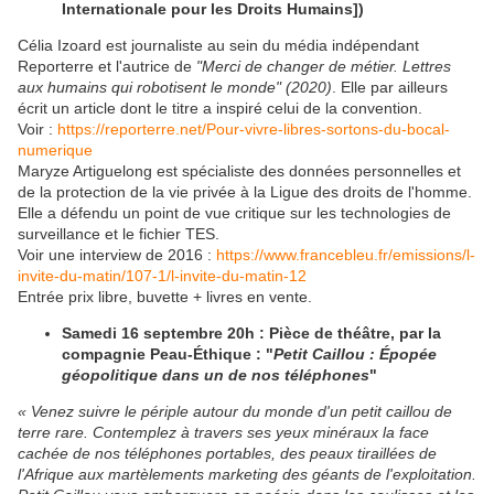
Internationale pour les Droits Humains])
Célia Izoard est journaliste au sein du média indépendant
Reporterre et l'autrice de
"Merci de changer de métier. Lettres
aux humains qui robotisent le monde"
(2020)
. Elle par ailleurs
écrit un article dont le titre a inspiré celui de la convention.
Voir :
https://reporterre.net/Pour-vivre-libres-sortons-du-bocal-
numerique
Maryze Artiguelong est spécialiste des données personnelles et
de la protection de la vie privée à la Ligue des droits de l'homme.
Elle a défendu un point de vue critique sur les technologies de
surveillance et le fichier TES.
Voir une interview de 2016 :
https://www.francebleu.fr/emissions/l-
invite-du-matin/107-1/l-invite-du-matin-12
Entrée prix libre, buvette + livres en vente.
Samedi 16 septembre 20h :
Pièce de théâtre, par la
compagnie Peau-Éthique : "
Petit Caillou : Épopée
géopolitique dans un de nos téléphones
"
« Venez suivre le périple autour du monde d'un petit caillou de
terre rare. Contemplez à travers ses yeux minéraux la face
cachée de nos téléphones portables, des peaux tiraillées de
l'Afrique aux martèlements marketing des géants de l'exploitation.