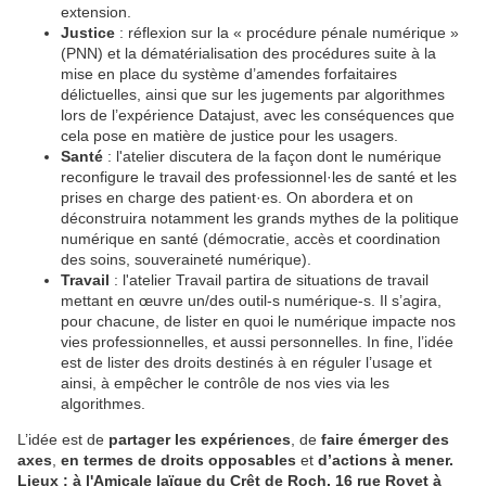
extension.
Justice
: réflexion sur la « procédure pénale numérique »
(PNN) et la dématérialisation des procédures suite à la
mise en place du système d’amendes forfaitaires
délictuelles, ainsi que sur les jugements par algorithmes
lors de l’expérience Datajust, avec les conséquences que
cela pose en matière de justice pour les usagers.
Santé
: l'atelier discutera de la façon dont le numérique
reconfigure le travail des professionnel·les de santé et les
prises en charge des patient·es. On abordera et on
déconstruira notamment les grands mythes de la politique
numérique en santé (démocratie, accès et coordination
des soins, souveraineté numérique).
Travail
: l'atelier Travail partira de situations de travail
mettant en œuvre un/des outil-s numérique-s. Il s’agira,
pour chacune, de lister en quoi le numérique impacte nos
vies professionnelles, et aussi personnelles. In fine, l’idée
est de lister des droits destinés à en réguler l’usage et
ainsi, à empêcher le contrôle de nos vies via les
algorithmes.
L’idée est de
partager les expériences
, de
faire émerger des
axes
,
en termes de droits opposables
et
d’actions à mener.
Lieux :
à l'Amicale laïque du Crêt de Roch, 16 rue Royet à