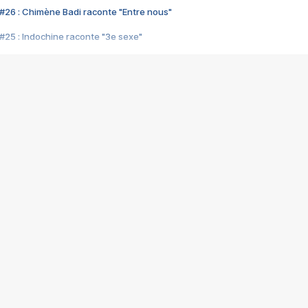
#26 : Chimène Badi raconte "Entre nous"
#25 : Indochine raconte "3e sexe"
#24 : Zaho raconte "C'est chelou"
#23 : Patrick Bruel raconte "Au café des délices"
#22 : Kyo raconte "Le chemin"
#21 : Nolwenn Leroy raconte "Cassé"
#20 : Patrick Hernandez raconte "Born to be alive"
#19 : Lorie raconte "Près de moi"
#18 : Michael Jones raconte "A nos actes manqués" (avec Jean-Jacque
#17 : Khaled raconte "Aïcha"
#16 : Corneille raconte "Parce qu'on vient de loin"
#15 : Indochine raconte "L'aventurier"