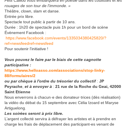
Petit Caillou vous embarquera en poésie dans les coulisses et les
rouages de son tour de l'immonde. »
Théâtre, clown, slam et danse.
Entrée prix libre.
Spectacle tout public à partir de 10 ans.
Durée : 1h20 de spectacle puis 1h pour un bord de scène
Évènement Facebook :
https://www.facebook.com/events/1335034380425820/?
ref=newsfeedref=newsfeed
Pour soutenir l'initiative !
Vous pouvez le faire par le biais de cette cagnotte
participative :
https://www.helloasso.com/associations/stop-linky-
88/formulaires/2
ou par chèque à l'ordre du trésorier du collectif
:
JP
Peyrache
,
et à envoyer à
:
21 rue de la Roche du Geai, 42000
Saint Etienne
Nous enverrons à chacun·e des donateur·trices (dès réalisation)
la vidéo du débat du 15 septembre avec Célia Izoard et Maryse
Artiguelong.
Les soirées seront à prix libre.
L’argent collecté servira à défrayer les artistes et à prendre en
charge les frais de déplacement des participant-es venant de