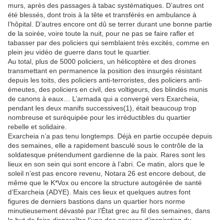
murs, après des passages à tabac systématiques. D’autres ont
été blessés, dont trois à la tête et transférés en ambulance à
l’hôpital. D’autres encore ont dû se terrer durant une bonne partie
de la soirée, voire toute la nuit, pour ne pas se faire rafler et
tabasser par des policiers qui semblaient très excités, comme en
plein jeu vidéo de guerre dans tout le quartier.
Au total, plus de 5000 policiers, un hélicoptère et des drones
transmettant en permanence la position des insurgés résistant
depuis les toits, des policiers anti-terroristes, des policiers anti-
émeutes, des policiers en civil, des voltigeurs, des blindés munis
de canons à eaux… L’armada qui a convergé vers Exarcheia,
pendant les deux manifs successives(1), était beaucoup trop
nombreuse et suréquipée pour les irréductibles du quartier
rebelle et solidaire.
Exarcheia n’a pas tenu longtemps. Déjà en partie occupée depuis
des semaines, elle a rapidement basculé sous le contrôle de la
soldatesque prétendument gardienne de la paix. Rares sont les
lieux en son sein qui sont encore à l’abri. Ce matin, alors que le
soleil n’est pas encore revenu, Notara 26 est encore debout, de
même que le K*Vox ou encore la structure autogérée de santé
d’Exarcheia (ADYE). Mais ces lieux et quelques autres font
figures de derniers bastions dans un quartier hors norme
minutieusement dévasté par l’État grec au fil des semaines, dans