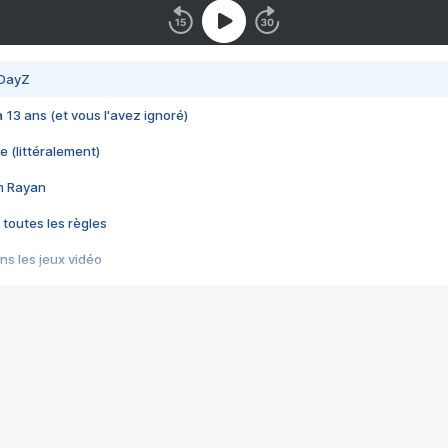
 DayZ
 a 13 ans (et vous l'avez ignoré)
e (littéralement)
im Rayan
 toutes les règles
s les jeux vidéo
us choquant de Rockstar ? - Le scandale BULLY
e plus moche de Steam
du RÊVE tourne au CAUCHEMAR
pendant 8 heures
it… à tort