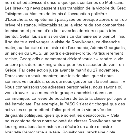
non droit où sévissent encore quelques centaines de Mohicans.
Les breaking news passent sans transition de la victoire du Grec
Tsitsipras au Masters de tennis à l’occupation policière
d’Exarcheia, complètement paralysée ou presque après une trop
brève résistance. Mitsotakis salue la victoire de son compatriote
tennisman et promet d’en finir avec les derniers squats très
bientôt. Selon lui, sa mission dans ce domaine sera bientôt finie.
Il souhaite aussi venger la visite de Rouvikonas, ce dimanche
matin, au domicile du ministre de l’économie, Adonis Georgiadis,
un ancien du LAOS, un parti d’extrême-droite. Particulièrement
raciste, Georgiadis a notamment déclaré vouloir « rendre la vie
encore plus dure aux migrants » pour les dissuader de venir en
Grèce. Par cette action juste avant la manif du 17 novembre,
Rouvikonas a voulu montrer, une fois de plus, que si nous
sommes vulnérables, ceux qui nous gouvernent le sont aussi : «
Nous connaissons vos adresses personnelles, nous savons où
vous trouver ! » a menacé le groupe anarchiste dans son
communiqué. La levée de boucliers de toute la classe politique a
été immédiate. Par exemple, le PASOK s’est dit choqué que des
activistes se permettent d’aller perturber la vie privée des
dirigeants politiques, quels que soient les désaccords. « Cela
nous conforte dans notre volonté de classer Rouvikonas parmi
les organisations terroristes » a déclaré un autre ministre
Nouvelle Démocratie à la télé. Rouvikonas, prochaine cible