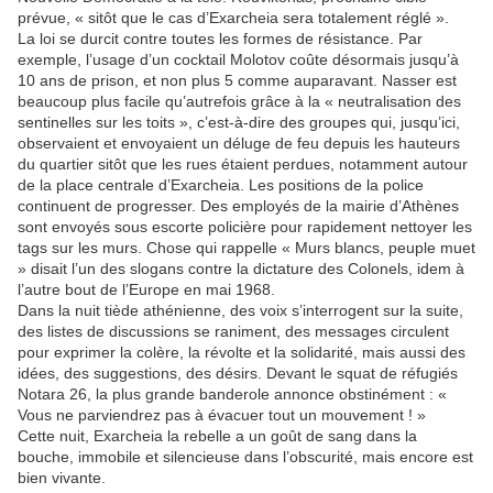
prévue, « sitôt que le cas d’Exarcheia sera totalement réglé ».
La loi se durcit contre toutes les formes de résistance. Par
exemple, l’usage d’un cocktail Molotov coûte désormais jusqu’à
10 ans de prison, et non plus 5 comme auparavant. Nasser est
beaucoup plus facile qu’autrefois grâce à la « neutralisation des
sentinelles sur les toits », c’est-à-dire des groupes qui, jusqu’ici,
observaient et envoyaient un déluge de feu depuis les hauteurs
du quartier sitôt que les rues étaient perdues, notamment autour
de la place centrale d’Exarcheia. Les positions de la police
continuent de progresser. Des employés de la mairie d’Athènes
sont envoyés sous escorte policière pour rapidement nettoyer les
tags sur les murs. Chose qui rappelle « Murs blancs, peuple muet
» disait l’un des slogans contre la dictature des Colonels, idem à
l’autre bout de l’Europe en mai 1968.
Dans la nuit tiède athénienne, des voix s’interrogent sur la suite,
des listes de discussions se raniment, des messages circulent
pour exprimer la colère, la révolte et la solidarité, mais aussi des
idées, des suggestions, des désirs. Devant le squat de réfugiés
Notara 26, la plus grande banderole annonce obstinément : «
Vous ne parviendrez pas à évacuer tout un mouvement ! »
Cette nuit, Exarcheia la rebelle a un goût de sang dans la
bouche, immobile et silencieuse dans l’obscurité, mais encore est
bien vivante.