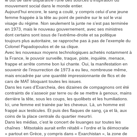
le but de faire disparaître l’une des sources d’inspiration du
mouvement social dans le monde entier.
Aujourd’hui encore, le sang a coulé, y compris celui d’une jeune
femme frappée à la tête au point de peindre sur le sol le vrai
visage du régime. Non seulement la junte ne s’est pas terminée
en 1973, mais le nouveau gouvernement, avec ses ministres
dont certains sont issus de l’extrême-droite et sa politique
toujours plus autoritaire, se rapproche pas à pas de l’exemple du
Colonel Papadopoulos et de sa clique.
Avec les nouveaux moyens technologiques achetés notamment à
la France, le pouvoir surveille, traque, piste, inquiète, menace,
frappe et arrête comme bon lui chante. Oui, la manifestation en
souvenir de l’insurrection de 1973 a eu lieu, nombreuse même,
mais encadrée par une quantité impressionnante de flics et de
cars de MAT bloquant toutes les issues.
Dans les rues d’Exarcheia, des dizaines de compagnons ont été
contraints de s’asseoir par terre ou de se mettre à genoux, mains
derrière la tête, sous les coups, les quolibets et les humiliations.
Ici, une femme est trainée par les cheveux. Là, un homme est
frappé aux testicules. Et puis des flaques de sang, ça et là, aux
coins de la place centrale du quartier meurtri.
Dans les médias, c’est le concert de louanges sur toutes les
chaînes : Mitsotakis aurait enfin rétabli « l’ordre et la démocratie
» partout en Grèce, y compris dans « Exarchistan », la zone de