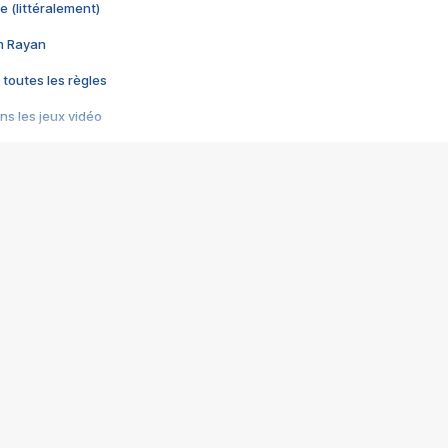
e (littéralement)
im Rayan
 toutes les règles
s les jeux vidéo
us choquant de Rockstar ? - Le scandale BULLY
e plus moche de Steam
du RÊVE tourne au CAUCHEMAR
pendant 8 heures
it… à tort
umiliés par un jeu vidéo
ire - Final Fantasy 8
ti un empire - Age of Empires
story DOFUS